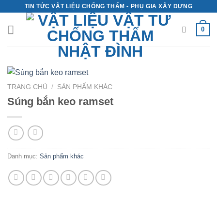
Skip
TIN TỨC VẬT LIỆU CHỐNG THẤM - PHỤ GIA XÂY DỰNG
to
0
content
TRANG CHỦ
/
SẢN PHẨM KHÁC
Súng bắn keo ramset
Danh mục:
Sản phẩm khác