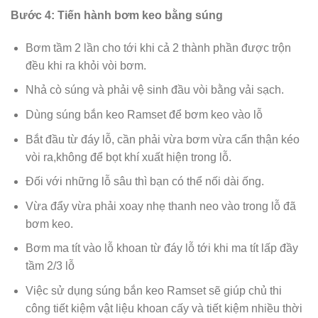
Bước 4: Tiến hành bơm keo bằng súng
Bơm tầm 2 lần cho tới khi cả 2 thành phần được trộn
đều khi ra khỏi vòi bơm.
Nhả cò súng và phải vệ sinh đầu vòi bằng vải sạch.
Dùng súng bắn keo Ramset để bơm keo vào lỗ
Bắt đầu từ đáy lỗ, cần phải vừa bơm vừa cẩn thận kéo
vòi ra,không để bọt khí xuất hiện trong lỗ.
Đối với những lỗ sâu thì bạn có thể nối dài ống.
Vừa đẩy vừa phải xoay nhẹ thanh neo vào trong lỗ đã
bơm keo.
Bơm ma tít vào lỗ khoan từ đáy lỗ tới khi ma tít lấp đầy
tầm 2/3 lỗ
Việc sử dụng súng bắn keo Ramset sẽ giúp chủ thi
công tiết kiệm vật liệu khoan cấy và tiết kiệm nhiều thời