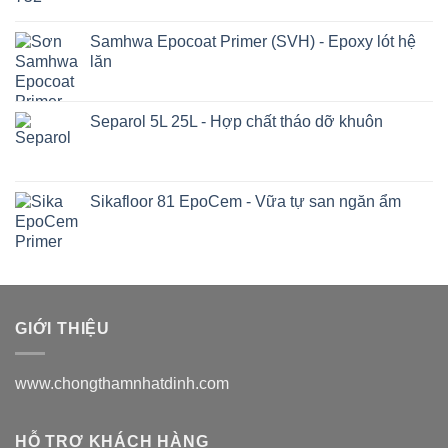
Samhwa Epocoat Primer (SVH) - Epoxy lót hệ
lăn
Separol 5L 25L - Hợp chất tháo dỡ khuôn
Sikafloor 81 EpoCem - Vữa tự san ngăn ẩm
GIỚI THIỆU
www.chongthamnhatdinh.com
HỖ TRỢ KHÁCH HÀNG