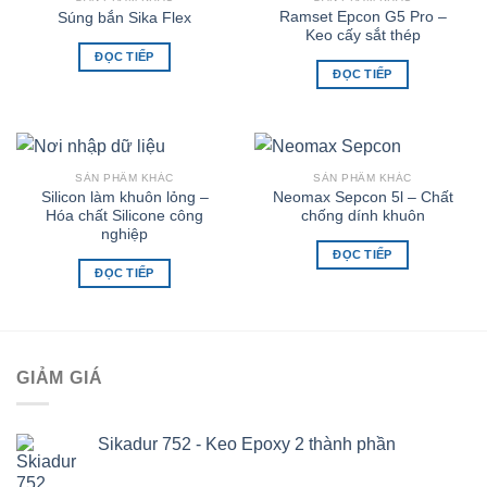
Ramset Epcon G5 Pro –
Súng bắn Sika Flex
Keo cấy sắt thép
ĐỌC TIẾP
ĐỌC TIẾP
SẢN PHẨM KHÁC
SẢN PHẨM KHÁC
Silicon làm khuôn lỏng –
Neomax Sepcon 5l – Chất
Hóa chất Silicone công
chống dính khuôn
nghiệp
ĐỌC TIẾP
ĐỌC TIẾP
GIẢM GIÁ
Sikadur 752 - Keo Epoxy 2 thành phần