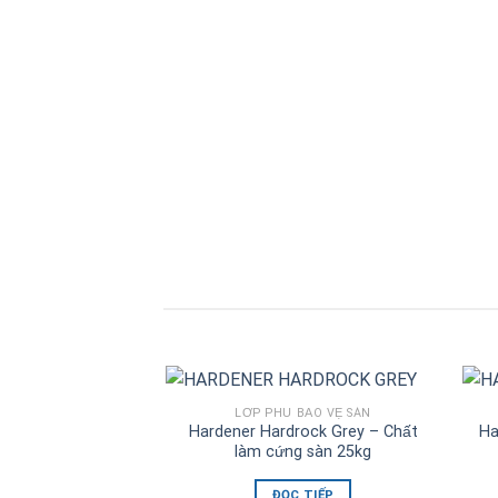
LỚP PHỦ BẢO VỆ SÀN
Hardener Hardrock Grey – Chất
Ha
làm cứng sàn 25kg
ĐỌC TIẾP