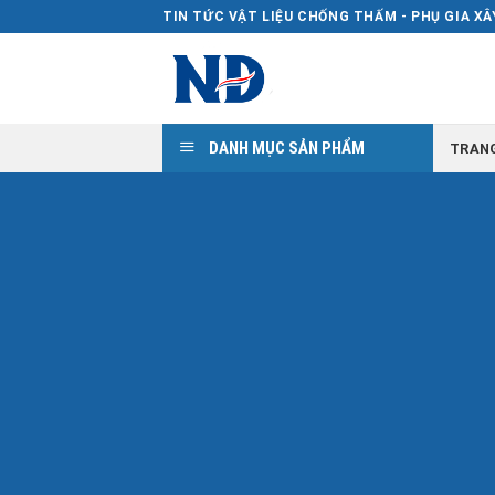
Skip
TIN TỨC VẬT LIỆU CHỐNG THẤM - PHỤ GIA X
to
content
DANH MỤC SẢN PHẨM
TRAN