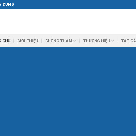
ÂY DỰNG
G CHỦ
GIỚI THIỆU
CHỐNG THẤM
THƯƠNG HIỆU
TẤT CẢ