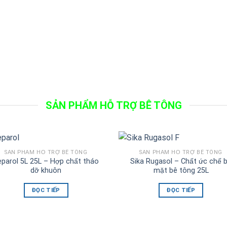
SẢN PHẨM HỖ TRỢ BÊ TÔNG
SẢN PHẨM HỖ TRỢ BÊ TÔNG
SẢN PHẨM HỖ TRỢ BÊ TÔNG
eparol 5L 25L – Hợp chất tháo
Sika Rugasol – Chất ức chế 
dỡ khuôn
mặt bê tông 25L
ĐỌC TIẾP
ĐỌC TIẾP