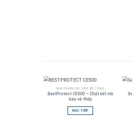
SẢN PHẨM HỖ TRỢ BÊ TÔNG
BestProtect CE500 – Chất kết nối
S
bảo vệ thép
ĐỌC TIẾP