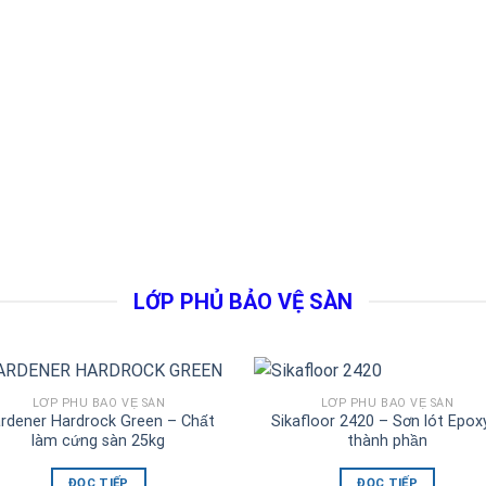
LỚP PHỦ BẢO VỆ SÀN
LỚP PHỦ BẢO VỆ SÀN
LỚP PHỦ BẢO VỆ SÀN
rdener Hardrock Green – Chất
Sikafloor 2420 – Sơn lót Epox
làm cứng sàn 25kg
thành phần
ĐỌC TIẾP
ĐỌC TIẾP