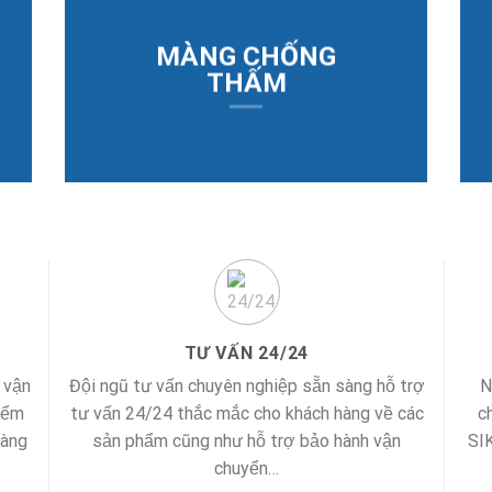
MÀNG CHỐNG
THẤM
TƯ VẤN 24/24
 vận
Đội ngũ tư vấn chuyên nghiệp sẵn sàng hỗ trợ
N
iểm
tư vấn 24/24 thắc mắc cho khách hàng về các
c
hàng
sản phẩm cũng như hỗ trợ bảo hành vận
SI
chuyển…