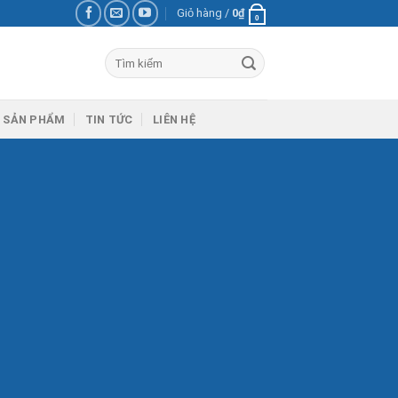
Giỏ hàng /
0
₫
0
Tìm
kiếm:
 SẢN PHẨM
TIN TỨC
LIÊN HỆ