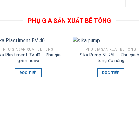
PHỤ GIA SẢN XUẤT BÊ TÔNG
PHỤ GIA SẢN XUẤT BÊ TÔNG
PHỤ GIA SẢN XUẤT BÊ TÔNG
ka Plastiment BV 40 – Phụ gia
Sika Pump 5L 25L – Phụ gia 
giảm nước
tông đa năng
ĐỌC TIẾP
ĐỌC TIẾP