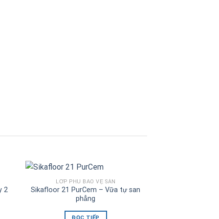
SẢN PHẨM HỖ 
Sika Antisol S –
bê tông
ĐỌC 
LỚP PHỦ BẢO VỆ SÀN
y 2
Sikafloor 21 PurCem – Vữa tự san
phẳng
ĐỌC TIẾP