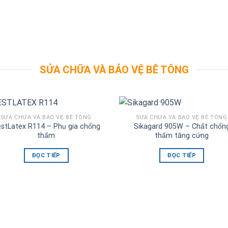
SỬA CHỮA VÀ BẢO VỆ BÊ TÔNG
SỬA CHỮA VÀ BẢO VỆ BÊ TÔNG
SỬA CHỮA VÀ BẢO VỆ BÊ TÔNG
stLatex R114 – Phụ gia chống
Sikagard 905W – Chất chốn
thấm
thấm tăng cứng
ĐỌC TIẾP
ĐỌC TIẾP