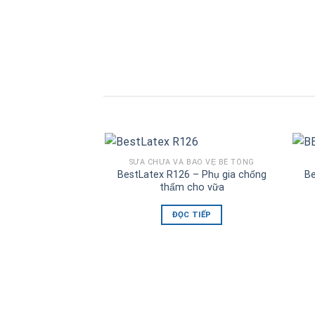
SỬA CHỮA VÀ BẢO VỆ BÊ TÔNG
BestLatex R126 – Phụ gia chống
Be
thấm cho vữa
ĐỌC TIẾP