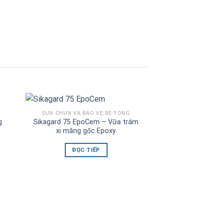
ĐỌC 
SỬA CHỮA VÀ BẢO VỆ BÊ TÔNG
g
Sikagard 75 EpoCem – Vữa trám
xi măng gốc Epoxy
ĐỌC TIẾP