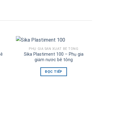
PHỤ GIA SẢN XUẤT BÊ TÔNG
bê
Sika Plastiment 100 – Phụ gia
giảm nước bê tông
ĐỌC TIẾP
PHỤ GIA SẢN 
Sika Aer 5L 20L –
khí cuố