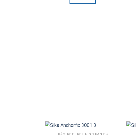
TRÁM KHE - KẾT DÍNH ĐÀN HỒI