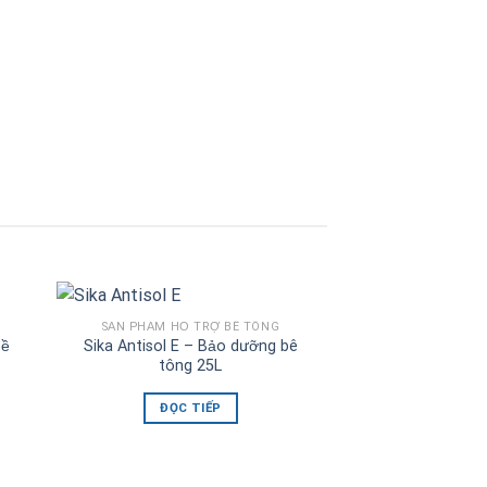
SỬA CHỮA VÀ B
Sika Monotop 610
bảo vệ c
ĐỌC 
SẢN PHẨM HỖ TRỢ BÊ TÔNG
bề
Sika Antisol E – Bảo dưỡng bê
tông 25L
ĐỌC TIẾP