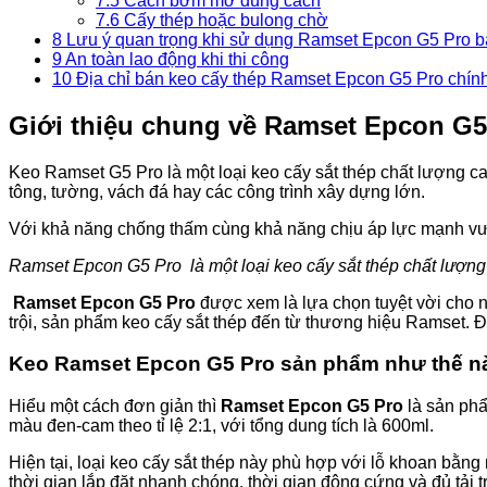
7.5
Cách bơm mỡ đúng cách
7.6
Cấy thép hoặc bulong chờ
8
Lưu ý quan trọng khi sử dụng Ramset Epcon G5 Pro b
9
An toàn lao động khi thi công
10
Địa chỉ bán keo cấy thép Ramset Epcon G5 Pro chính
Giới thiệu chung về Ramset Epcon G5
Keo Ramset G5 Pro là một loại keo cấy sắt thép chất lượng c
tông, tường, vách đá hay các công trình xây dựng lớn.
Với khả năng chống thấm cùng khả năng chịu áp lực mạnh vượ
Ramset Epcon G5 Pro là một loại keo cấy sắt thép chất lượng
Ramset Epcon G5 Pro
được xem là lựa chọn tuyệt vời cho
trội, sản phẩm keo cấy sắt thép đến từ thương hiệu Ramset. Đ
Keo Ramset Epcon G5 Pro sản phẩm như thế n
Hiểu một cách đơn giản thì
Ramset Epcon G5 Pro
là sản ph
màu đen-cam theo tỉ lệ 2:1, với tổng dung tích là 600ml.
Hiện tại, loại keo cấy sắt thép này phù hợp với lỗ khoan bằ
thời gian lắp đặt nhanh chóng, thời gian đông cứng và đủ tải t