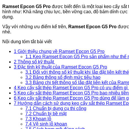
Ramset Epcon G5 Pro
được biết đến là một loại keo cấy sắt
hình như: Khả năng chịu lực, bền vững cao, độ bám dính cực kỳ
dụng.
Vậy với những ưu điểm kể trên,
Ramset Epcon G5 Pro
được 
nhé.
Nội dung tóm tắt bài viết
1
Giới thiệu chung về Ramset Epcon G5 Pro
1.1
Keo Ramset Epcon G5 Pro sản phẩm như thế 
2
Thông số kỹ thuật
3
Đặc tính kỹ thuật của Ramset Epcon G5 Pro
3.1
Đối với thông số kỹ thuật khi lắp đặt liên kết th
3.2
Bảng thông số định mức tiêu hao
3.3
Bảng chi tiết thông số lắp đặt liên kết của Ra
4
Keo cấy sắt thép Ramset Epcon G5 Pro có ưu điểm gì 
5
Keo cấy sắt thép Ramset Epcon G5 Pro bao nhiêu tiề
6
Keo cấy sắt thép Ramset Epcon G5 Pro dùng để làm g
7
Hướng dẫn cách sử dụng keo cấy sắt thép Ramset Ep
7.1
Chuẩn bị dụng cụ thi công
7.2
Chuẩn bị bề mặt
7.3
Khoan lỗ
7.4
Vệ sinh lỗ khoan