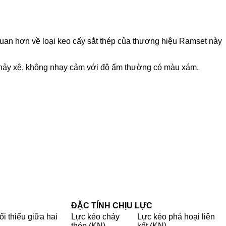
quan hơn về loại keo cấy sắt thép của thương hiệu Ramset này
chảy xệ, không nhạy cảm với độ ẩm thường có màu xám.
ĐẶC TÍNH CHỊU LỰC
i thiểu giữa hai
Lực kéo chảy
Lực kéo phá hoại liên
thép (KN)
kết (KN)