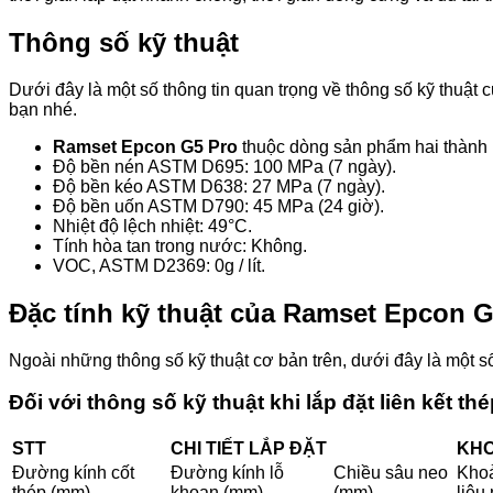
Thông số kỹ thuật
Dưới đây là một số thông tin quan trọng về thông số kỹ thuật 
bạn nhé.
Ramset Epcon G5 Pro
thuộc dòng sản phẩm hai thành 
Độ bền nén ASTM D695: 100 MPa (7 ngày).
Độ bền kéo ASTM D638: 27 MPa (7 ngày).
Độ bền uốn ASTM D790: 45 MPa (24 giờ).
Nhiệt độ lệch nhiệt: 49°C.
Tính hòa tan trong nước: Không.
VOC, ASTM D2369: 0g / lít.
Đặc tính kỹ thuật của Ramset Epcon G
Ngoài những thông số kỹ thuật cơ bản trên, dưới đây là một s
Đối với thông số kỹ thuật khi lắp đặt liên kết th
STT
CHI TIẾT LẮP ĐẶT
KHO
Đường kính cốt
Đường kính lỗ
Chiều sâu neo
Khoả
thép (mm)
khoan (mm)
(mm)
liệu