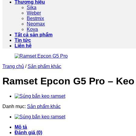
Thương hiệu
Sika
Weber
Bestmix
Neomax
Kova
Tất cả sản phẩm
Tin tức
Liên hệ
Trang chủ
/
Sản phẩm khác
Ramset Epcon G5 Pro – Keo 
Danh mục:
Sản phẩm khác
Mô tả
Đánh giá (0)