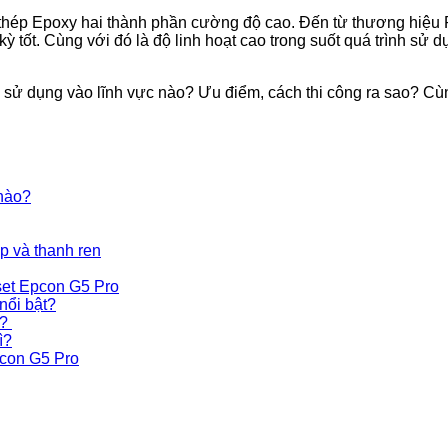
 thép Epoxy hai thành phần cường độ cao. Đến từ thương hiệu R
 tốt. Cùng với đó là độ linh hoạt cao trong suốt quá trình sử 
sử dụng vào lĩnh vực nào? Ưu điểm, cách thi công ra sao? Cùn
nào?
ép và thanh ren
mset Epcon G5 Pro
nổi bật?
n?
ì?
con G5 Pro