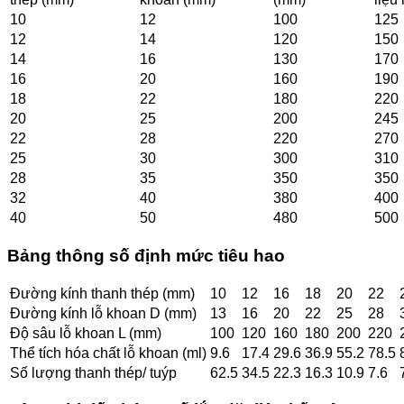
10
12
100
125
12
14
120
150
14
16
130
170
16
20
160
190
18
22
180
220
20
25
200
245
22
28
220
270
25
30
300
310
28
35
350
350
32
40
380
400
40
50
480
500
Bảng thông số định mức tiêu hao
Đường kính thanh thép (mm)
10
12
16
18
20
22
Đường kính lỗ khoan D (mm)
13
16
20
22
25
28
Độ sâu lỗ khoan L (mm)
100
120
160
180
200
220
Thể tích hóa chất lỗ khoan (ml)
9.6
17.4
29.6
36.9
55.2
78.5
Số lượng thanh thép/ tuýp
62.5
34.5
22.3
16.3
10.9
7.6