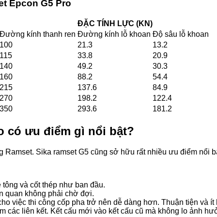
set Epcon G5 Pro
ĐẶC TÍNH LỰC (KN)
Đường kính thanh ren
Đường kính lỗ khoan
Độ sâu lỗ khoan
100
21.3
13.2
115
33.8
20.9
140
49.2
30.3
160
88.2
54.4
215
137.6
84.9
270
198.2
122.4
350
293.6
181.2
 có ưu điểm gì nổi bật?
 Ramset. Sika ramset G5 cũng sở hữu rất nhiều ưu điểm nổi bậ
 tông và cốt thép như ban đầu.
liên quan không phải chờ đợi.
ho việc thi công cốp pha trở nên dễ dàng hơn. Thuận tiện và í
hêm các liên kết. Kết cấu mới vào kết cấu cũ mà không lo ảnh hư