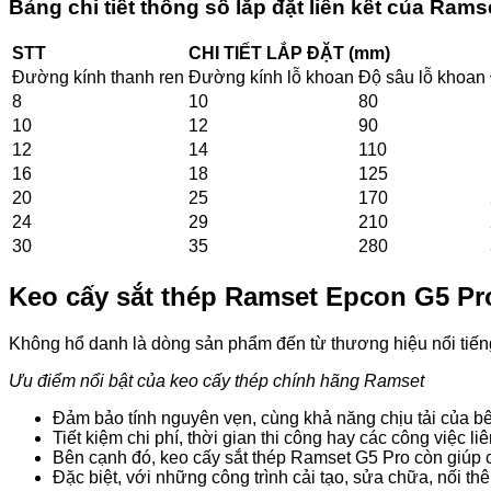
Bảng chi tiết thông số lắp đặt liên kết của Ram
STT
CHI TIẾT LẮP ĐẶT (mm)
Đường kính thanh ren
Đường kính lỗ khoan
Độ sâu lỗ khoan
8
10
80
10
12
90
12
14
110
16
18
125
20
25
170
24
29
210
30
35
280
Keo cấy sắt thép Ramset Epcon G5 Pro
Không hổ danh là dòng sản phẩm đến từ thương hiệu nổi tiếng
Ưu điểm nổi bật của keo cấy thép chính hãng Ramset
Đảm bảo tính nguyên vẹn, cùng khả năng chịu tải của bê
Tiết kiệm chi phí, thời gian thi công hay các công việc 
Bên cạnh đó, keo cấy sắt thép Ramset G5 Pro còn giúp c
Đặc biệt, với những công trình cải tạo, sửa chữa, nối t