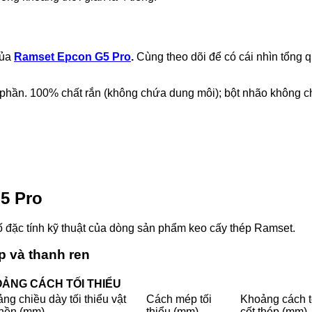
của
Ramset Epcon G5 Pro
.
Cùng theo dõi để có cái nhìn tổng 
phần. 100% chất rắn (không chứa dung môi); bột nhão không 
5 Pro
ố đặc tính kỹ thuật của dòng sản phẩm keo cấy thép Ramset.
ép và thanh ren
ẢNG CÁCH TỐI THIỂU
ng chiều dày tối thiểu vật
Cách mép tối
Khoảng cách tố
 nền (mm)
thiểu (mm)
cốt thép (mm)