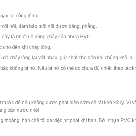
y tại công trình.
 mối nối, đảm bảo mối nối được bằng, phẳng.
 đây là nhiệt độ nóng chảy của nhựa PVC.
c cho đến khi chảy lỏng.
 đã chảy lỏng lại với nhau, giữ chặt cho đến khi chúng khô lại.
 bảo không bị hở. Nếu bị hở có thể do chưa đủ nhiệt, thao tác k
 trước đó nếu không được phát hiện sớm sẽ rất khó xử lý. Vì vậy
băng cản nước nhé!
g thoáng, hạn chế tối đa việc hít phải khí hàn. Bởi nhựa PVC k