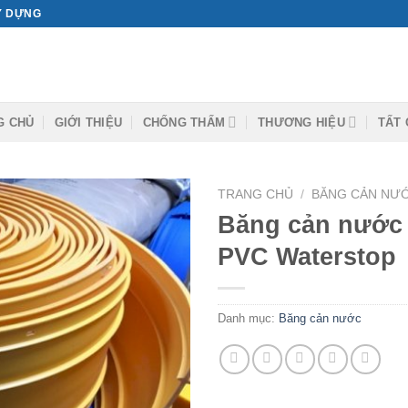
ÂY DỰNG
G CHỦ
GIỚI THIỆU
CHỐNG THẤM
THƯƠNG HIỆU
TẤT 
TRANG CHỦ
/
BĂNG CẢN NƯ
Băng cản nước 
PVC Waterstop
Danh mục:
Băng cản nước