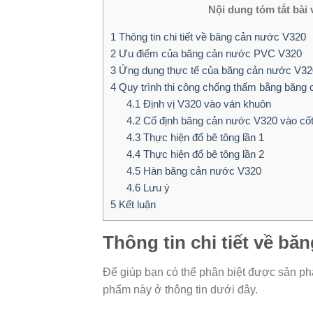
Nội dung tóm tắt bài v
1
Thông tin chi tiết về băng cản nước V320
2
Ưu điểm của băng cản nước PVC V320
3
Ứng dụng thực tế của băng cản nước V32
4
Quy trình thi công chống thấm bằng băng 
4.1
Định vị V320 vào ván khuôn
4.2
Cố định băng cản nước V320 vào cốt
4.3
Thực hiện đổ bê tông lần 1
4.4
Thực hiện đổ bê tông lần 2
4.5
Hàn băng cản nước V320
4.6
Lưu ý
5
Kết luận
Thông tin chi tiết về b
Để giúp bạn có thể phân biệt được sản p
phẩm này ở thông tin dưới đây.