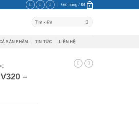
Giỏ hàng /
0
₫
0
Tìm
kiếm:
CẢ SẢN PHẨM
TIN TỨC
LIÊN HỆ
ỚC
V320 –