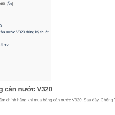
iết
[
Ẩn
]
0
cản nước V320 đúng kỹ thuật
 thép
ăng cản nước V320
hẩm chính hãng khi mua băng cản nước V320. Sau đây, Chống Th