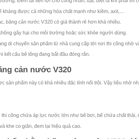
rường. Đem lại tiện lợi cho công nhân, đặc biệt là khi phải thi 
hể kháng được cả những hóa chất mạnh như kiềm, axit,…
ác, băng cản nước V320 có giá thành rẻ hơn khá nhiều.
không gây hại cho môi trường hoặc sức khỏe người dùng.
ng di chuyển sản phẩm từ nhà cung cấp tới nơi thi công nhờ và
i kết cấu bê tông đang bắt đầu đóng rắn.
ăng cản nước V320
ược sản phẩm này có khá nhiều đặc tính nổi trội. Vậy liệu nhờ 
thi công chứa áp lực nước lớn như bể bơi, bể chứa chất thải,
 khe co giãn, đem lại hiệu quả cao.