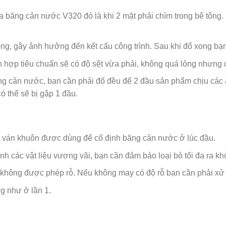
a băng cản nước V320 đó là khi 2 mặt phải chìm trong bê tông
ong, gây ảnh hưởng đến kết cấu công trình. Sau khi đổ xong bạn 
Hỗn hợp tiêu chuẩn sẽ có độ sệt vừa phải, không quá lỏng nhưng
ng cản nước, bạn cần phải đổ đều để 2 đầu sản phẩm chịu các
 thể sẽ bị gập 1 đầu.
dỡ ván khuôn được dùng để cố định băng cản nước ở lúc đầu.
 các vật liệu vương vãi, bạn cần đảm bảo loại bỏ tối đa ra khỏ
ông được phép rỗ. Nếu không may có độ rỗ bạn cần phải xử lý t
g như ở lần 1.