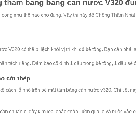
ng thấm bằng băng cản nước V320 đú
hi công như thế nào cho đúng. Vậy thì hãy để Chống Thấm Nhật
ớc V320 có thể bị lệch khỏi vị trí khi đổ bê tông. Bạn cần phải 
ần tách riêng. Đảm bảo cố định 1 đầu trong bê tông, 1 đầu sẽ 
o cốt thép
 kế cách lỗ nhỏ trên bề mặt tấm băng cản nước v320. Chi tiết n
cần chuẩn bị dây kim loại chắc chắn, luồn qua lỗ và buộc vào cố