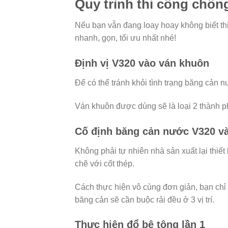
Quy trình thi công chố
Nếu bạn vẫn đang loay hoay không biết t
nhanh, gọn, tối ưu nhất nhé!
Định vị V320 vào ván khuôn
Để có thể tránh khỏi tình trạng băng cản nư
Ván khuôn được dùng sẽ là loại 2 thành ph
Cố định băng cản nước V320 và
Không phải tự nhiên nhà sản xuất lại thiết
chẽ với cốt thép.
Cách thực hiện vô cùng đơn giản, bạn chỉ 
băng cản sẽ cần buộc rải đều ở 3 vị trí.
Thực hiện đổ bê tông lần 1