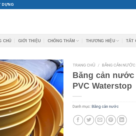
ÂY DỰNG
G CHỦ
GIỚI THIỆU
CHỐNG THẤM
THƯƠNG HIỆU
TẤT 
TRANG CHỦ
/
BĂNG CẢN NƯỚC
Băng cản nước 
PVC Waterstop
Danh mục:
Băng cản nước