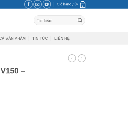
Giỏ hàng /
0
₫
0
Tìm
kiếm:
CẢ SẢN PHẨM
TIN TỨC
LIÊN HỆ
V150 –