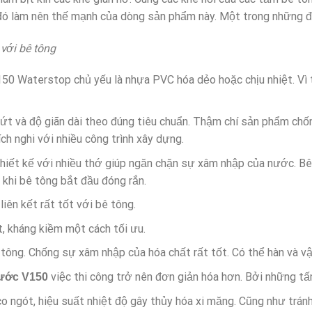
 đó làm nên thế mạnh của dòng sản phẩm này. Một trong những đ
 với bê tông
0 Waterstop chủ yếu là nhựa PVC hóa dẻo hoặc chịu nhiệt. Vì th
nứt và độ giãn dài theo đúng tiêu chuẩn. Thậm chí sản phẩm 
ch nghi với nhiều công trình xây dựng.
iết kế với nhiều thớ giúp ngăn chặn sự xâm nhập của nước. Bên
khi bê tông bắt đầu đóng rắn.
liên kết rất tốt với bê tông.
, kháng kiềm một cách tối ưu.
tông. Chống sự xâm nhập của hóa chất rất tốt. Có thể hàn và vậ
việc thi công trở nên đơn giản hóa hơn. Bởi những t
nước V150
 co ngót, hiệu suất nhiệt độ gây thủy hóa xi măng. Cũng như trán