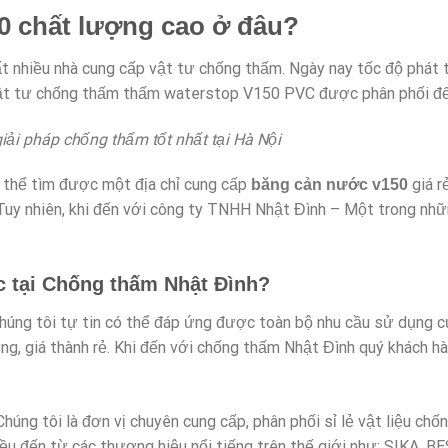
 chất lượng cao ở đâu?
rất nhiều nhà cung cấp vật tư chống thấm. Ngày nay tốc độ phát 
 vật tư chống thấm thấm waterstop V150 PVC được phân phối đến
iải pháp chống thấm tốt nhất tại Hà Nội
ó thể tìm được một địa chỉ cung cấp
giá r
băng cản nước v150
Tuy nhiên, khi đến với công ty TNHH Nhật Đình – Một trong nhữn
c tại Chống thấm Nhật Đình?
chúng tôi tự tin có thể đáp ứng được toàn bộ nhu cầu sử dụng c
g, giá thành rẻ. Khi đến với chống thấm Nhật Đình quý khách h
Chúng tôi là đơn vị chuyên cung cấp, phân phối sỉ lẻ vật liệu ch
đều đến từ các thương hiệu nổi tiếng trên thế giới như: SIK