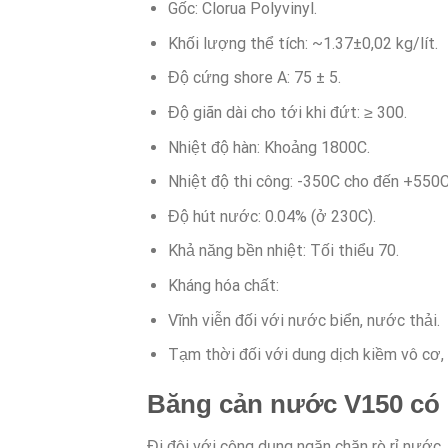
Gốc: Clorua Polyvinyl.
Khối lượng thể tích: ~1.37±0,02 kg/lít.
Độ cứng shore A: 75 ± 5.
Độ giãn dài cho tới khi đứt: ≥ 300.
Nhiệt độ hàn: Khoảng 180
0
C.
Nhiệt độ thi công: -35
0
C cho đến +55
0
C
Độ hút nước: 0.04% (ở 23
0
C).
Khả năng bền nhiệt: Tối thiểu 70.
Kháng hóa chất:
Vĩnh viễn đối với nước biển, nước thải.
Tạm thời đối với dung dịch kiềm vô cơ, a
Băng cản nước V150 có đ
Đi đôi với công dụng ngăn chặn rò rỉ nước, 