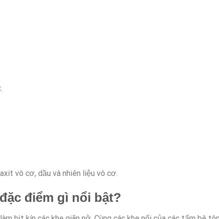
.
xit vô cơ, dầu và nhiên liệu vô cơ.
ặc điểm gì nổi bật?
làm bịt kín các khe giãn nở. Cùng các khe nối của các tấm bê tôn