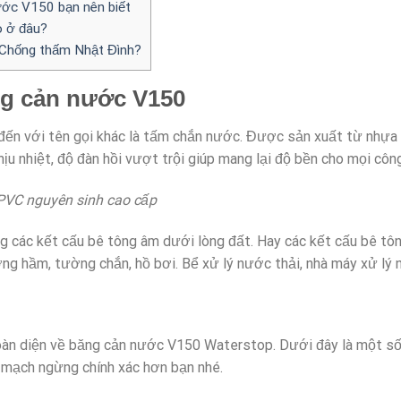
ước V150 bạn nên biết
 ở đâu?
 Chống thấm Nhật Đình?
ăng cản nước V150
đến với tên gọi khác là tấm chắn nước. Được sản xuất từ nhự
hịu nhiệt, độ đàn hồi vượt trội giúp mang lại độ bền cho mọi công
PVC nguyên sinh cao cấp
g các kết cấu bê tông âm dưới lòng đất. Hay các kết cấu bê tô
ng hầm, tường chắn, hồ bơi. Bể xử lý nước thải, nhà máy xử lý
oàn diện về băng cản nước V150 Waterstop. Dưới đây là một số 
 mạch ngừng chính xác hơn bạn nhé.