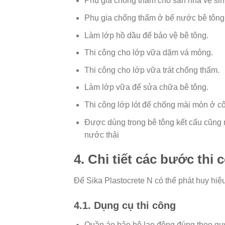
Phụ gia chống thấm cho sàn nhà vệ sinh
Phụ gia chống thấm ở bể nước bê tông
Làm lớp hồ dầu để bảo vệ bê tông.
Thi công cho lớp vữa dặm vá mỏng.
Thi công cho lớp vữa trát chống thấm.
Làm lớp vữa để sửa chữa bê tông.
Thi công lớp lót để chống mài mòn ở cô
Được dùng trong bê tông kết cấu cũng 
nước thải
4. Chi tiết các bước thi 
Để Sika Plastocrete N có thể phát huy hiệ
4.1. Dụng cụ thi công
Quần áo bảo hộ lao động đúng theo qu