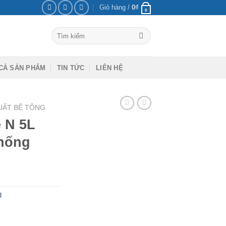
Giỏ hàng /
0
₫
0
Tìm
kiếm:
CẢ SẢN PHẨM
TIN TỨC
LIÊN HỆ
XUẤT BÊ TÔNG
e N 5L
chống
g