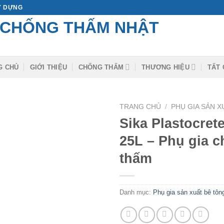
ÂY DỰNG
G CHỦ
GIỚI THIỆU
CHỐNG THẤM
THƯƠNG HIỆU
TẤT 
TRANG CHỦ
/
PHỤ GIA SẢN 
Sika Plastocret
25L – Phụ gia 
thấm
Danh mục:
Phụ gia sản xuất bê tôn