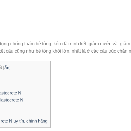
 dụng chống thấm bê tông, kéo dài ninh kết, giảm nước và giảm 
 kết cấu cũng như bê tông khối lớn, nhất là ở các cấu trúc chắn 
ết
[
Ẩn
]
N
astocrete N
Plastocrete N
rete N uy tín, chính hãng