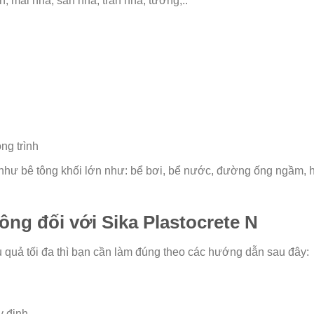
, mái nhà, sàn nhà, trần nhà, tường,..
ng trình
như bê tông khối lớn như: bể bơi, bể nước, đường ống ngầm, 
công đối với Sika Plastocrete N
u quả tối đa thì bạn cần làm đúng theo các hướng dẫn sau đây:
y định