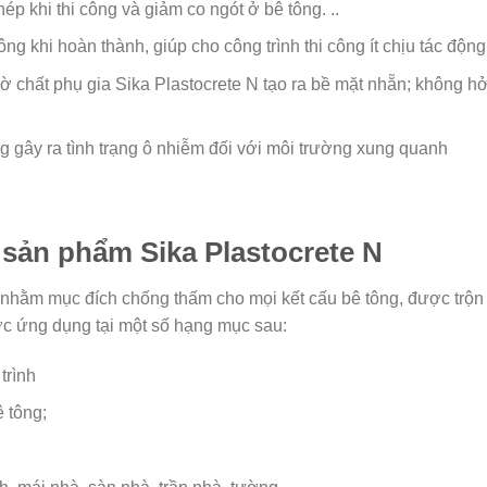
ép khi thi công và giảm co ngót ở bê tông. ..
g khi hoàn thành, giúp cho công trình thi công ít chịu tác động
hờ chất phụ gia Sika Plastocrete N tạo ra bề mặt nhẵn; không 
ng gây ra tình trạng ô nhiễm đối với môi trường xung quanh
 sản phẩm Sika Plastocrete N
hằm mục đích chống thấm cho mọi kết cấu bê tông, được trộn trự
c ứng dụng tại một số hạng mục sau:
trình
 tông;