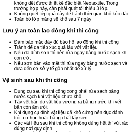
không dệt được thiết kế đặc biệt Neotextile. Trong
trường hợp này, cần phải quét tối thiểu 3 lớp.
Không quét lớp quá dày để tránh thời gian khô kéo dài
Toàn bộ lớp màng sẽ khô sau 7 ngày
Lưu ý an toàn lao động khi thi công
Đảm bảo mặc đầy đủ bảo hộ lao động khi thi công
Tránh để da tiếp xúc quá lâu với vật liệu
Nếu da dính sơn thì nên rửa ngay bằng nước sạch khi
còn ướt
Nếu sơn bắn vào mắt thì rửa ngay bằng nước sạch và
đưa đến cơ sở y tế gần nhất để xử lý
Vệ sinh sau khi thi công
Dụng cụ sau khi thi công xong phải rửa sạch bằng
nước sạch khi vật liệu chưa khô
Tẩy vết bẩn do vật liệu vương ra bằng nước khi vết
bẩn còn ẩm ướt
Khi dụng cụ dính vật liệu đã khô cứng nên đục đánh
tróc cơ học hoặc bằng chất tẩy sơn
Các vật liệu sau khi thi công không dùng hết thì vứt rác
đúng nơi quy định