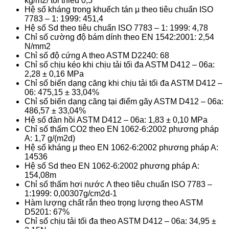
kg/m
2
/ tối thiểu 0,5
Hệ số kháng trong khuếch tán μ theo tiêu chuẩn ISO
7783 – 1: 1999: 451,4
Hệ số Sd theo tiêu chuẩn ISO 7783 – 1: 1999: 4,78
Chỉ số cường độ bám dính theo EN 1542:2001: 2,54
N/mm
2
Chỉ số độ cứng A theo ASTM D2240: 68
Chỉ số chịu kéo khi chịu tải tối đa ASTM D412 – 06a:
2,28 ± 0,16 MPa
Chỉ số biến dạng căng khi chịu tải tối đa ASTM D412 –
06: 475,15 ± 33,04%
Chỉ số biến dạng căng tại điểm gãy ASTM D412 – 06a:
486,57 ± 33,04%
Hệ số đàn hồi ASTM D412 – 06a: 1,83 ± 0,10 MPa
Chỉ số thấm CO
2
theo EN 1062-6:2002 phương pháp
A: 1,7 g/(m
2
d)
Hệ số kháng μ theo EN 1062-6:2002 phương pháp A:
14536
Hệ số Sd theo EN 1062-6:2002 phương pháp A:
154,08m
Chỉ số thấm hơi nước Λ theo tiêu chuẩn ISO 7783 –
1:1999: 0,00307g/cm2d
-1
Hàm lượng chất rắn theo trọng lượng theo ASTM
D5201: 67%
Chỉ số chịu tải tối đa theo ASTM D412 – 06a: 34,95 ±