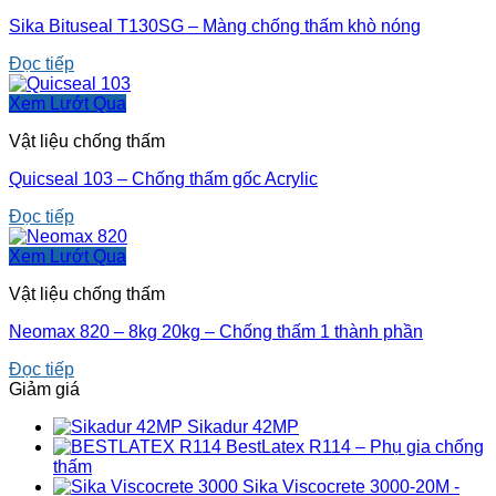
Sika Bituseal T130SG – Màng chống thấm khò nóng
Đọc tiếp
Xem Lướt Qua
Vật liệu chống thấm
Quicseal 103 – Chống thấm gốc Acrylic
Đọc tiếp
Xem Lướt Qua
Vật liệu chống thấm
Neomax 820 – 8kg 20kg – Chống thấm 1 thành phần
Đọc tiếp
Giảm giá
Sikadur 42MP
BestLatex R114 – Phụ gia chống
thấm
Sika Viscocrete 3000-20M -