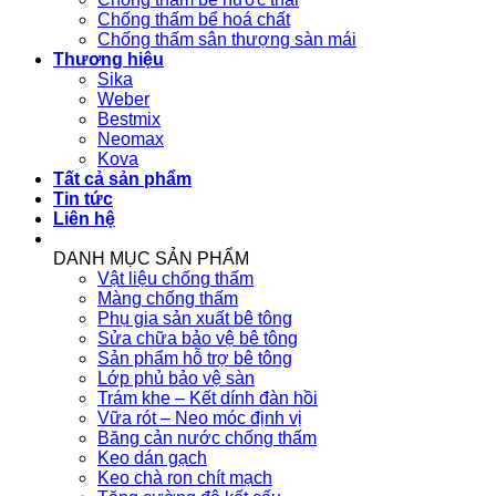
Chống thấm bể hoá chất
Chống thấm sân thượng sàn mái
Thương hiệu
Sika
Weber
Bestmix
Neomax
Kova
Tất cả sản phẩm
Tin tức
Liên hệ
DANH MỤC SẢN PHẨM
Vật liệu chống thấm
Màng chống thấm
Phụ gia sản xuất bê tông
Sửa chữa bảo vệ bê tông
Sản phẩm hỗ trợ bê tông
Lớp phủ bảo vệ sàn
Trám khe – Kết dính đàn hồi
Vữa rót – Neo móc định vị
Băng cản nước chống thấm
Keo dán gạch
Keo chà ron chít mạch