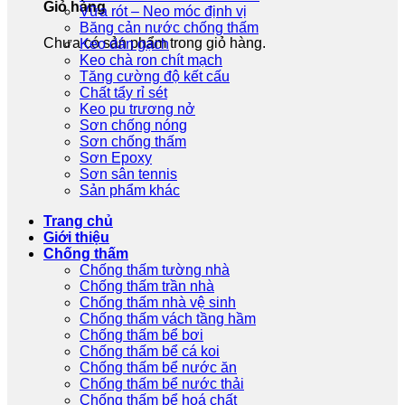
Giỏ hàng
Vữa rót – Neo móc định vị
Băng cản nước chống thấm
Chưa có sản phẩm trong giỏ hàng.
Keo dán gạch
Keo chà ron chít mạch
Tăng cường độ kết cấu
Chất tẩy rỉ sét
Keo pu trương nở
Sơn chống nóng
Sơn chống thấm
Sơn Epoxy
Sơn sân tennis
Sản phẩm khác
Trang chủ
Giới thiệu
Chống thấm
Chống thấm tường nhà
Chống thấm trần nhà
Chống thấm nhà vệ sinh
Chống thấm vách tầng hầm
Chống thấm bể bơi
Chống thấm bể cá koi
Chống thấm bể nước ăn
Chống thấm bể nước thải
Chống thấm bể hoá chất