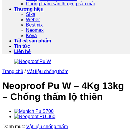
Chống thấm sân thượng sàn mái
Thương hiệu
Sika
Weber
Bestmix
Neomax
Kova
Tất cả sản phẩm
Tin tức
Liên hệ
Trang chủ
/
Vật liệu chống thấm
Neoproof Pu W – 4Kg 13kg
– Chống thấm lộ thiên
Danh mục:
Vật liệu chống thấm