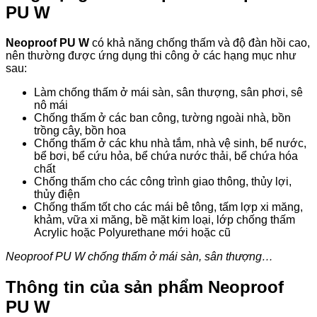
PU W
Neoproof PU W
có khả năng chống thấm và độ đàn hồi cao,
nên thường được ứng dụng thi công ở các hạng mục như
sau:
Làm chống thấm ở mái sàn, sân thượng, sân phơi, sê
nô mái
Chống thấm ở các ban công, tường ngoài nhà, bồn
trồng cây, bồn hoa
Chống thấm ở các khu nhà tắm, nhà vệ sinh, bể nước,
bể bơi, bể cứu hỏa, bể chứa nước thải, bể chứa hóa
chất
Chống thấm cho các công trình giao thông, thủy lợi,
thủy điện
Chống thấm tốt cho các mái bê tông, tấm lợp xi măng,
khảm, vữa xi măng, bề mặt kim loại, lớp chống thấm
Acrylic hoặc Polyurethane mới hoặc cũ
Neoproof PU W chống thấm ở mái sàn, sân thượng…
Thông tin của sản phẩm Neoproof
PU W