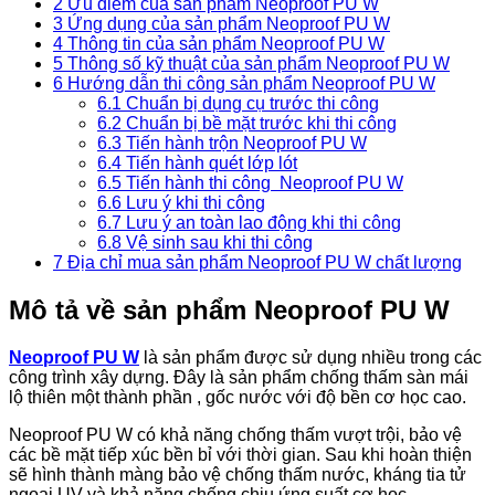
2
Ưu điểm của sản phẩm Neoproof PU W
3
Ứng dụng của sản phẩm Neoproof PU W
4
Thông tin của sản phẩm Neoproof PU W
5
Thông số kỹ thuật của sản phẩm Neoproof PU W
6
Hướng dẫn thi công sản phẩm Neoproof PU W
6.1
Chuẩn bị dụng cụ trước thi công
6.2
Chuẩn bị bề mặt trước khi thi công
6.3
Tiến hành trộn Neoproof PU W
6.4
Tiến hành quét lớp lót
6.5
Tiến hành thi công Neoproof PU W
6.6
Lưu ý khi thi công
6.7
Lưu ý an toàn lao động khi thi công
6.8
Vệ sinh sau khi thi công
7
Địa chỉ mua sản phẩm Neoproof PU W chất lượng
Mô tả về sản phẩm Neoproof PU W
Neoproof PU W
là sản phẩm được sử dụng nhiều trong các
công trình xây dựng. Đây là sản phẩm chống thấm sàn mái
lộ thiên một thành phần , gốc nước với độ bền cơ học cao.
Neoproof PU W có khả năng chống thấm vượt trội, bảo vệ
các bề mặt tiếp xúc bền bỉ với thời gian. Sau khi hoàn thiện
sẽ hình thành màng bảo vệ chống thấm nước, kháng tia tử
ngoại UV và khả năng chống chịu ứng suất cơ học.