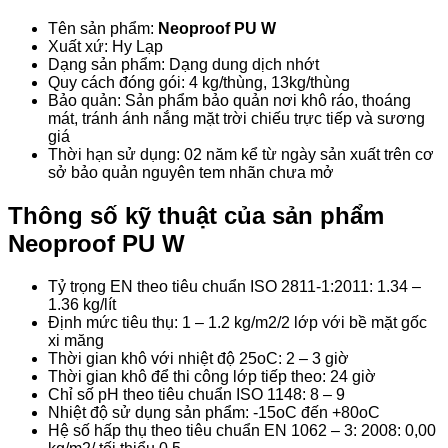
Tên sản phẩm:
Neoproof PU W
Xuất xứ: Hy Lạp
Dạng sản phẩm: Dạng dung dịch nhớt
Quy cách đóng gói: 4 kg/thùng, 13kg/thùng
Bảo quản: Sản phẩm bảo quản nơi khô ráo, thoáng
mát, tránh ánh nắng mặt trời chiếu trực tiếp và sương
giá
Thời hạn sử dụng: 02 năm kể từ ngày sản xuất trên cơ
sở bảo quản nguyên tem nhãn chưa mở
Thông số kỹ thuật của sản phẩm
Neoproof PU W
Tỷ trọng EN theo tiêu chuẩn ISO 2811-1:2011: 1.34 –
1.36 kg/lít
Định mức tiêu thụ: 1 – 1.2 kg/m
2
/2 lớp với bề mặt gốc
xi măng
Thời gian khô với nhiệt độ 25
o
C: 2 – 3 giờ
Thời gian khô để thi công lớp tiếp theo: 24 giờ
Chỉ số pH theo tiêu chuẩn ISO 1148: 8 – 9
Nhiệt độ sử dụng sản phẩm: -15
o
C đến +80
o
C
Hệ số hấp thụ theo tiêu chuẩn EN 1062 – 3: 2008: 0,00