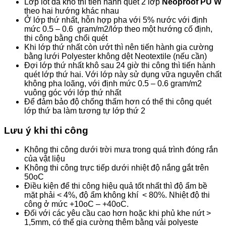
Lớp lót đã khô thì tiến hành quét 2 lớp
Neoproof PU W
theo hai hướng khác nhau
Ở lớp thứ nhất, hỗn hợp pha với 5% nước với định
mức 0.5 – 0.6 gram/m
2
/lớp theo một hướng cố định,
thi công bằng chổi quét
Khi lớp thứ nhất còn ướt thì nên tiến hành gia cường
bằng lưới Polyester không dệt Neotextile (nếu cần)
Đợi lớp thứ nhất khô sau 24 giờ thi công thì tiến hành
quét lớp thứ hai. Với lớp này sử dụng vữa nguyên chất
không pha loãng, với định mức 0.5 – 0.6 gram/m
2
vuông góc với lớp thứ nhất
Để đảm bảo độ chống thấm hơn có thể thi công quét
lớp thứ ba làm tương tự lớp thứ 2
Lưu ý khi thi công
Không thi công dưới trời mưa trong quá trình đóng rắn
của vật liệu
Không thi công trực tiếp dưới nhiệt độ nắng gắt trên
50
o
C
Điều kiện để thi công hiệu quả tốt nhất thì độ ẩm bề
mặt phải < 4%, độ ẩm không khí < 80%. Nhiệt độ thi
công ở mức +10
o
C – +40
o
C.
Đối với các yêu cầu cao hơn hoặc khi phủ khe nứt >
1,5mm, có thể gia cường thêm bằng vải polyeste