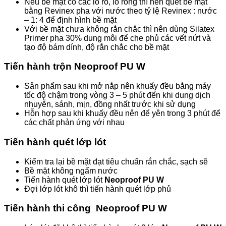
Nếu bề mặt có các lỗ rỗ, lỗ rỗng thì nên quét bề mặt
bằng Revinex pha với nước theo tỷ lệ Revinex : nước
– 1: 4 để định hình bề mặt
Với bề mặt chưa không rắn chắc thì nên dùng Silatex
Primer pha 30% dung môi để che phủ các vết nứt và
tạo độ bám dính, độ rắn chắc cho bề mặt
Tiến hành trộn Neoproof PU W
Sản phẩm sau khi mở nắp nên khuấy đều bằng máy
tốc độ chậm trong vòng 3 – 5 phút đến khi dung dịch
nhuyễn, sánh, mịn, đồng nhất trước khi sử dụng
Hỗn hợp sau khi khuấy đều nên để yên trong 3 phút để
các chất phản ứng với nhau
Tiến hành quét lớp lót
Kiểm tra lại bề mặt đạt tiêu chuẩn rắn chắc, sạch sẽ
Bề mặt không ngấm nước
Tiến hành quét lớp lót
Neoproof PU W
Đợi lớp lót khô thì tiến hành quét lớp phủ
Tiến hành thi công Neoproof PU W