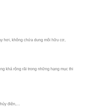
ay hơi, không chứa dung môi hữu cơ,
g khá rộng rãi trong những hạng mục thi
…
thủy điện,…