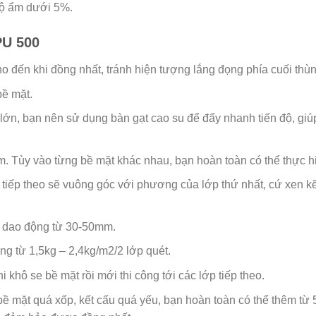
độ ẩm dưới 5%.
PU 500
 đến khi đồng nhất, tránh hiện tượng lắng đọng phía cuối thùn
bề mặt.
 lớn, bạn nên sử dụng bàn gạt cao su để đẩy nhanh tiến độ, gi
. Tùy vào từng bề mặt khác nhau, bạn hoàn toàn có thể thực hiệ
 tiếp theo sẽ vuông góc với phương của lớp thứ nhất, cứ xen 
ẽ dao động từ 30-50mm.
g từ 1,5kg – 2,4kg/m2/2 lớp quét.
khô se bề mặt rồi mới thi công tới các lớp tiếp theo.
 mặt quá xốp, kết cấu quá yếu, bạn hoàn toàn có thể thêm từ 