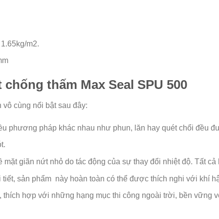
 1.65kg/m2.
1mm
ất chống thấm Max Seal SPU 500
 vô cùng nổi bật sau đây:
iều phương pháp khác nhau như phun, lăn hay quét chổi đều đ
t.
mặt giãn nứt nhỏ do tác động của sự thay đổi nhiệt độ. Tất cả 
i tiết, sản phẩm này hoàn toàn có thể được thích nghi với khí 
, thích hợp với những hạng mục thi công ngoài trời, bền vững vớ