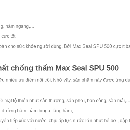
ứng, nằm ngang,…
cực tốt.
 toàn cho sức khỏe người dùng. Bởi Max Seal SPU 500 cực ít b
hất chống thấm Max Seal SPU 500
 nhiều ưu điểm nổi trội. Nhờ vậy, sản phẩm này được ứng dụn
ề mặt lộ thiên như: sân thượng, sân phơi, ban công, sàn mái,
: đường hầm, hầm bioga, tầng hầm,…
ên tiếp xúc với nước, chịu áp lực nước lớn như: bể bơi, đập 