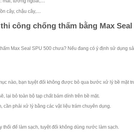
: mái, tường ngoài,…
ồn cây, chậu cây,…
 thi công chống thấm bằng Max Seal 
g thấm Max Seal SPU 500 chưa? Nếu đang có ý định sử dụng sả
ục nào, bạn tuyệt đối không được bỏ qua bước xử lý bề mặt trư
, lại bỏ toàn bộ tạp chất bám dính trên bề mặt.
, cần phải xử lý bằng các vật liệu trám chuyên dụng.
thổi để làm sạch, tuyệt đối không dùng nước làm sạch.