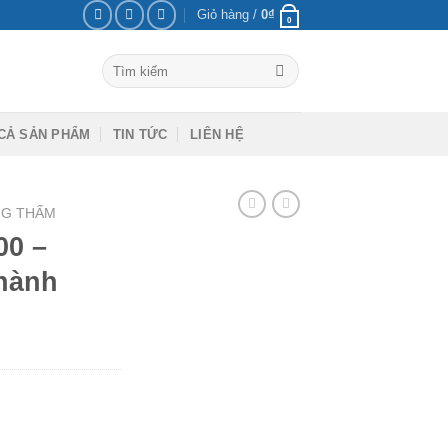
Giỏ hàng /
0
₫
0
Tìm
kiếm:
CẢ SẢN PHẨM
TIN TỨC
LIÊN HỆ
NG THẤM
00 –
hành