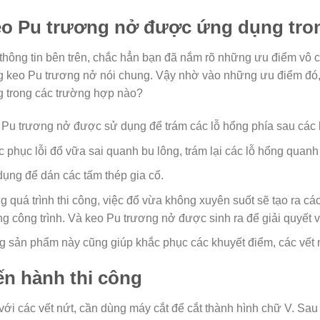
o Pu trương nở được ứng dụng tro
thông tin bên trên, chắc hẳn bạn đã nắm rõ những ưu điểm vô 
g keo Pu trương nở nói chung. Vậy nhờ vào những ưu điểm đó
 trong các trường hợp nào?
Pu trương nở được sử dụng để trám các lỗ hổng phía sau các loạ
 phục lỗi đổ vữa sai quanh bu lông, trám lại các lỗ hổng quanh
ụng để dán các tấm thép gia cố.
g quá trình thi công, việc đổ vừa không xuyên suốt sẽ tạo ra 
g công trình. Và keo Pu trương nở được sinh ra để giải quyết 
 sản phẩm này cũng giúp khắc phục các khuyết điểm, các vết nứ
ến hành thi công
với các vết nứt, cần dùng máy cắt để cắt thành hình chữ V. Sau