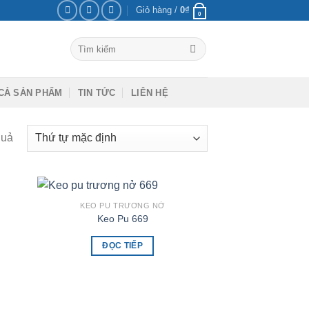
Giỏ hàng /
0
₫
0
Tìm
kiếm:
CẢ SẢN PHẨM
TIN TỨC
LIÊN HỆ
quả
KEO PU TRƯƠNG NỞ
Keo Pu 669
ĐỌC TIẾP