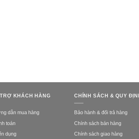
 TRỢ KHÁCH HÀNG
CHÍNH SÁCH & QUY ĐỊN
ng dẫn mua hàng
Bảo hành & đổi trả hàng
nh toán
Chính sách bán hàng
ển dụng
Chính sách giao hàng