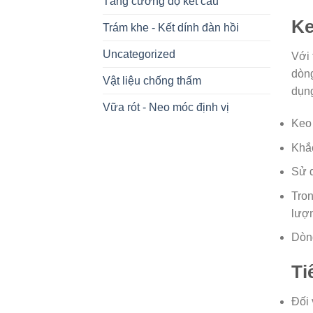
Tăng cường độ kết cấu
Ke
Trám khe - Kết dính đàn hồi
Uncategorized
Với 
dòn
Vật liệu chống thấm
dụng
Vữa rót - Neo móc định vị
Keo 
Khắc
Sử d
Tron
lượn
Dòng
Ti
Đối 