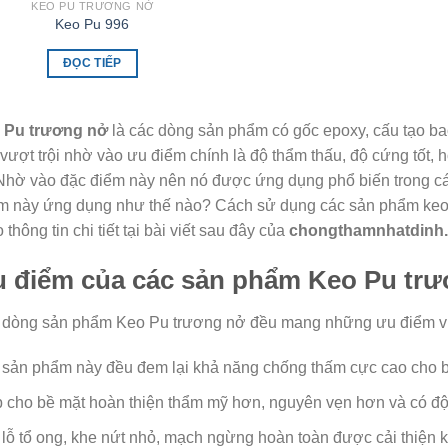
KEO PU TRƯƠNG NỞ
Keo Pu 996
ĐỌC TIẾP
 Pu trương nở
là các dòng sản phẩm có gốc epoxy, cấu tạo b
vượt trội nhờ vào ưu điểm chính là độ thẩm thấu, độ cứng tốt, 
 Nhờ vào đặc điểm này nên nó được ứng dụng phổ biến trong các
m này ứng dụng như thế nào? Cách sử dụng các sản phẩm keo
 thông tin chi tiết tại bài viết sau đây của
chongthamnhatdinh
 điểm của các sản phẩm Keo Pu tr
 dòng sản phẩm Keo Pu trương nở đều mang những ưu điểm vượ
sản phẩm này đều đem lại khả năng chống thấm cực cao cho bề
 cho bề mặt hoàn thiện thẩm mỹ hơn, nguyên vẹn hơn và có đ
lỗ tổ ong, khe nứt nhỏ, mạch ngừng hoàn toàn được cải thiện 