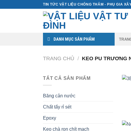
Skip
TIN TỨC VẬT LIỆU CHỐNG THẤM - PHỤ GIA X
to
content
DANH MỤC SẢN PHẨM
TRAN
TRANG CHỦ
/
KEO PU TRƯƠNG 
TẤT CẢ SẢN PHẨM
Băng cản nước
Chất tẩy rỉ sét
Epoxy
Keo chà ron chít mạch