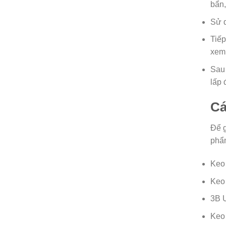
bẩn,
Sử d
Tiếp
xem
Sau 
lấp 
Cá
Để g
phẩm
Keo
Keo
3B 
Keo