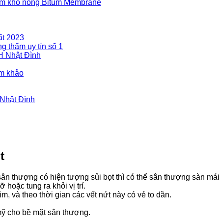
m khò nóng Bitum Membrane
ất 2023
g thấm uy tín số 1
H Nhật Đình
m khảo
 Nhật Đình
t
sân thượng có hiện tượng sủi bọt thì có thể sân thượng sàn mái
hoặc tung ra khỏi vị trí.
im, và theo thời gian các vết nứt này có vẻ to dần.
mỹ cho bề mặt sân thượng.