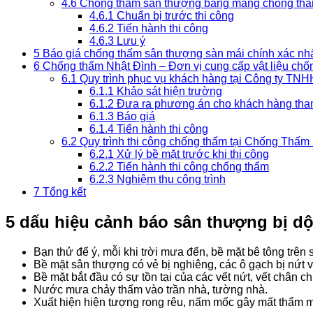
4.6
Chống thấm sân thượng bằng màng chống thấ
4.6.1
Chuẩn bị trước thi công
4.6.2
Tiến hành thi công
4.6.3
Lưu ý
5
Báo giá chống thấm sân thượng sàn mái chính xác nh
6
Chống thấm Nhật Đình – Đơn vị cung cấp vật liệu chốn
6.1
Quy trình phục vụ khách hàng tại Công ty TNH
6.1.1
Khảo sát hiện trường
6.1.2
Đưa ra phương án cho khách hàng tha
6.1.3
Báo giá
6.1.4
Tiến hành thi công
6.2
Quy trình thi công chống thấm tại Chống Thấm
6.2.1
Xử lý bề mặt trước khi thi công
6.2.2
Tiến hành thi công chống thấm
6.2.3
Nghiệm thu công trình
7
Tổng kết
5 dấu hiệu cảnh báo sân thượng bị dộ
Bạn thử để ý, mỗi khi trời mưa đến, bề mặt bê tông trên 
Bề mặt sân thượng có vẻ bị nghiêng, các ô gạch bị nứt vỡ 
Bề mặt bắt đầu có sự tồn tại của các vết nứt, vết chân ch
Nước mưa chảy thấm vào trần nhà, tường nhà.
Xuất hiện hiện tượng rong rêu, nấm mốc gây mất thẩm 