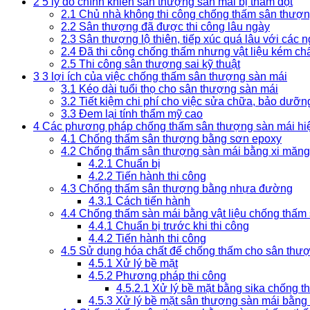
2
5 lý do chính khiến sân thượng sàn mái bị thấm dột
2.1
Chủ nhà không thi công chống thấm sân thượn
2.2
Sân thượng đã được thi công lâu ngày
2.3
Sân thượng lộ thiên, tiếp xúc quá lâu với các
2.4
Đã thi công chống thấm nhưng vật liệu kém ch
2.5
Thi công sân thượng sai kỹ thuật
3
3 lợi ích của việc chống thấm sân thượng sàn mái
3.1
Kéo dài tuổi thọ cho sân thượng sàn mái
3.2
Tiết kiệm chi phí cho việc sửa chữa, bảo dưỡn
3.3
Đem lại tính thẩm mỹ cao
4
Các phương pháp chống thấm sân thượng sàn mái hiệ
4.1
Chống thấm sân thượng bằng sơn epoxy
4.2
Chống thấm sân thượng sàn mái bằng xi măng
4.2.1
Chuẩn bị
4.2.2
Tiến hành thi công
4.3
Chống thấm sân thượng bằng nhựa đường
4.3.1
Cách tiến hành
4.4
Chống thấm sàn mái bằng vật liệu chống thấm
4.4.1
Chuẩn bị trước khi thi công
4.4.2
Tiến hành thi công
4.5
Sử dụng hóa chất để chống thấm cho sân thư
4.5.1
Xử lý bề mặt
4.5.2
Phương pháp thi công
4.5.2.1
Xử lý bề mặt bằng sika chống t
4.5.3
Xử lý bề mặt sân thượng sàn mái bằng 