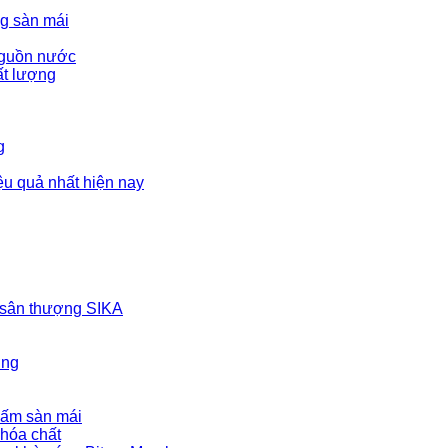
g sàn mái
 nguồn nước
ất lượng
g
u quả nhất hiện nay
 sân thượng SIKA
ợng
hấm sàn mái
hóa chất