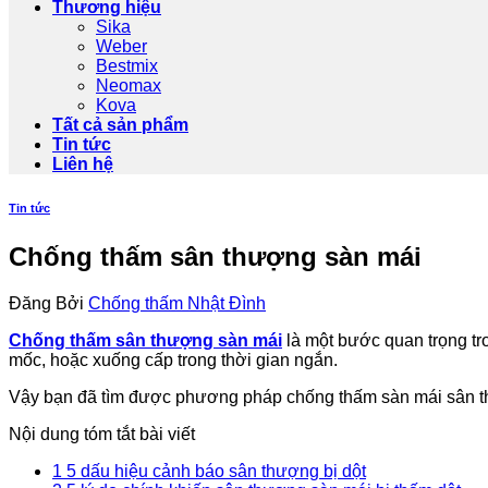
Thương hiệu
Sika
Weber
Bestmix
Neomax
Kova
Tất cả sản phẩm
Tin tức
Liên hệ
Tin tức
Chống thấm sân thượng sàn mái
Đăng
Bởi
Chống thấm Nhật Đình
Chống thấm sân thượng sàn mái
là một bước quan trọng tro
mốc, hoặc xuống cấp trong thời gian ngắn.
Vậy bạn đã tìm được phương pháp chống thấm sàn mái sân th
Nội dung tóm tắt bài viết
1
5 dấu hiệu cảnh báo sân thượng bị dột