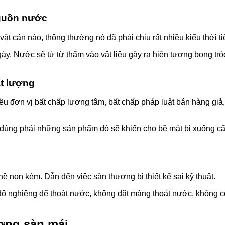
nguồn nước
ật cản nào, thông thường nó đã phải chịu rất nhiều kiểu thời t
y. Nước sẽ từ từ thấm vào vật liệu gây ra hiện tượng bong tróc
ất lượng
ều đơn vị bất chấp lương tâm, bất chấp pháp luật bán hàng giả, 
dùng phải những sản phẩm đó sẽ khiến cho bề mặt bị xuống cấ
hề non kém. Dẫn đến việc sân thượng bị thiết kế sai kỹ thuật.
có độ nghiêng để thoát nước, không đặt máng thoát nước, không
ượng sàn mái